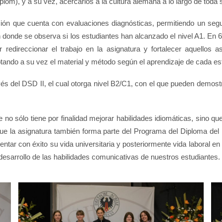
lom), y a su vez, acercarlos a la cultura alemana a lo largo de toda s
cción que cuenta con evaluaciones diagnósticas, permitiendo un seg
 donde se observa si los estudiantes han alcanzado el nivel A1. En 6°
redireccionar el trabajo en la asignatura y fortalecer aquellos as
ptando a su vez el material y método según el aprendizaje de cada es
avés del DSD II, el cual otorga nivel B2/C1, con el que pueden demos
e no sólo tiene por finalidad mejorar habilidades idiomáticas, sino q
e la asignatura también forma parte del Programa del Diploma del Ba
entar con éxito su vida universitaria y posteriormente vida laboral e
 desarrollo de las habilidades comunicativas de nuestros estudiantes.