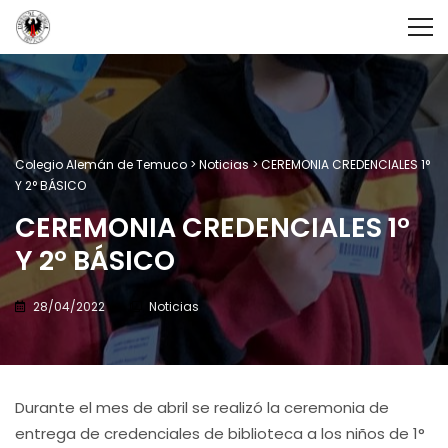
Colegio Alemán de Temuco
>
Noticias
>
CEREMONIA CREDENCIALES 1°
Y 2° BÁSICO
CEREMONIA CREDENCIALES 1°
Y 2° BÁSICO
28/04/2022
Noticias
Durante el mes de abril se realizó la ceremonia de
entrega de credenciales de biblioteca a los niños de 1°