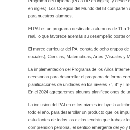
Programa del Diploma (PD o DP en inglés), y desde e
en inglés). Los Colegios del Mundo del IB comparten 
para nuestros alumnos.
El PAI es un programa destinado a alumnos de 11 a 16
real, lo que favorece además su desempeño posterio
El marco curricular del PAI consta de ocho grupos de 
sociales), Ciencias, Matemáticas, Artes (Visuales y M
La implementación del Programa de los Años Intermed
necesarias para desarrollar el programa de forma cor
planificaciones de unidades en los niveles 7°, 8° y I 
En el 2024 agregaremos algunas planificaciones de u
La inclusión del PAI en estos niveles incluye la adici
todo el año, para desarrollar un producto que los impu
estudiantes de todos los ciclos tendrán que trabajar
comprensión personal, el sentido emergente del yo y