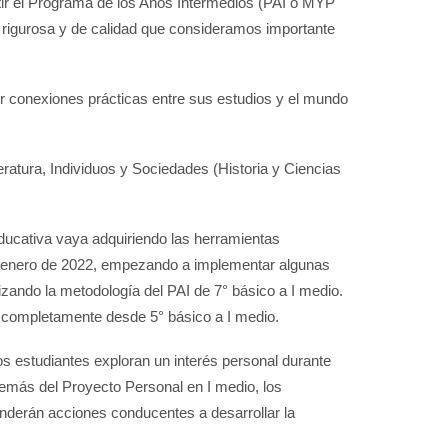
ir el Programa de los Años Intermedios (PAI o MYP
 rigurosa y de calidad que consideramos importante
er conexiones prácticas entre sus estudios y el mundo
ratura, Individuos y Sociedades (Historia y Ciencias
ducativa vaya adquiriendo las herramientas
 de enero de 2022, empezando a implementar algunas
lizando la metodología del PAI de 7° básico a I medio.
o completamente desde 5° básico a I medio.
los estudiantes exploran un interés personal durante
Además del Proyecto Personal en I medio, los
enderán acciones conducentes a desarrollar la