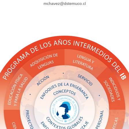
mchavez@dstemuco.cl