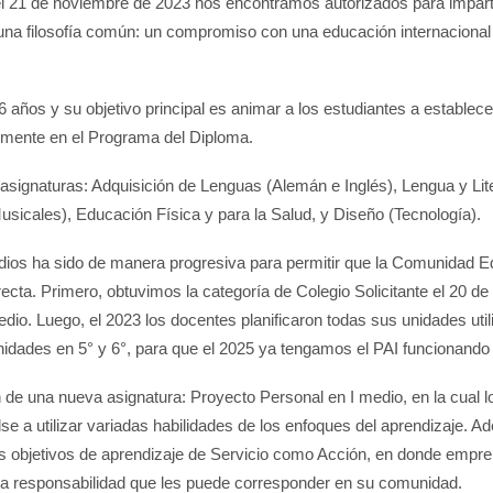
l 21 de noviembre de 2023 nos encontramos autorizados para impart
una filosofía común: un compromiso con una educación internacional
 años y su objetivo principal es animar a los estudiantes a establec
rmente en el Programa del Diploma.
asignaturas: Adquisición de Lenguas (Alemán e Inglés), Lengua y Lite
usicales), Educación Física y para la Salud, y Diseño (Tecnología).
ios ha sido de manera progresiva para permitir que la Comunidad E
recta. Primero, obtuvimos la categoría de Colegio Solicitante el 20
medio. Luego, el 2023 los docentes planificaron todas sus unidades uti
nidades en 5° y 6°, para que el 2025 ya tengamos el PAI funcionand
ón de una nueva asignatura: Proyecto Personal en I medio, en la cual 
lse a utilizar variadas habilidades de los enfoques del aprendizaje. 
 los objetivos de aprendizaje de Servicio como Acción, en donde empr
 la responsabilidad que les puede corresponder en su comunidad.