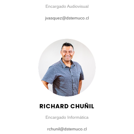
Encargado Audiovisual
jvasquez@dstemuco.cl
RICHARD CHUÑIL
Encargado Informática
rchunil@dstemuco.cl