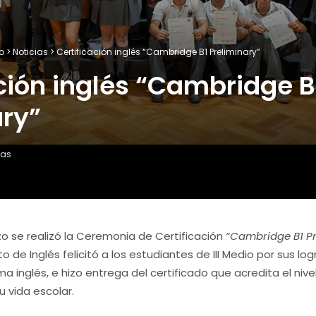
o
>
Noticias
>
Certificación inglés “Cambridge B1 Preliminary”
ción inglés “Cambridge B
ary”
ias
zo se realizó la Ceremonia de Certificación
“
Cambridge B1 Pr
 de Inglés felicitó a los estudiantes de III Medio por sus log
ma inglés, e hizo entrega del certificado que acredita el niv
 vida escolar.