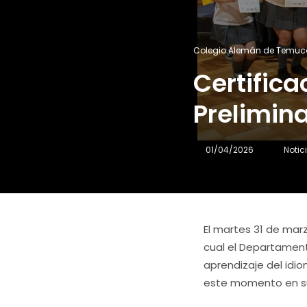
Colegio Alemán de Temuc
Certifica
Prelimin
01/04/2026
Notic
El martes 31 de mar
cual el Departamento
aprendizaje del idio
este momento en su