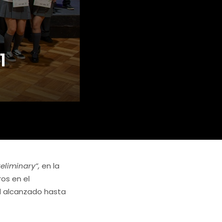
1
eliminary
”
,
en la
ros en el
el alcanzado hasta