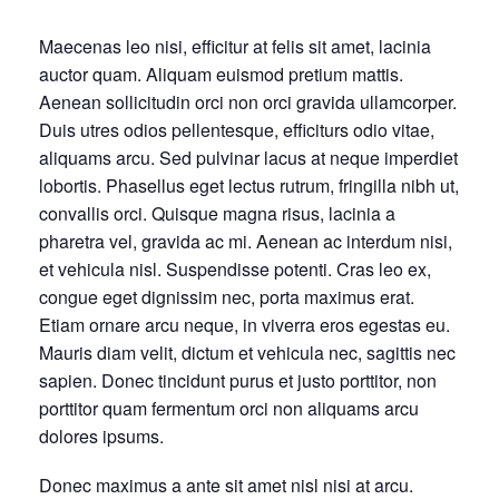
Maecenas leo nisi, efficitur at felis sit amet, lacinia
auctor quam. Aliquam euismod pretium mattis.
Aenean sollicitudin orci non orci gravida ullamcorper.
Duis utres odios pellentesque, efficiturs odio vitae,
aliquams arcu. Sed pulvinar lacus at neque imperdiet
lobortis. Phasellus eget lectus rutrum, fringilla nibh ut,
convallis orci. Quisque magna risus, lacinia a
pharetra vel, gravida ac mi. Aenean ac interdum nisi,
et vehicula nisl. Suspendisse potenti. Cras leo ex,
congue eget dignissim nec, porta maximus erat.
Etiam ornare arcu neque, in viverra eros egestas eu.
Mauris diam velit, dictum et vehicula nec, sagittis nec
sapien. Donec tincidunt purus et justo porttitor, non
porttitor quam fermentum orci non aliquams arcu
dolores ipsums.
Donec maximus a ante sit amet nisl nisi at arcu.