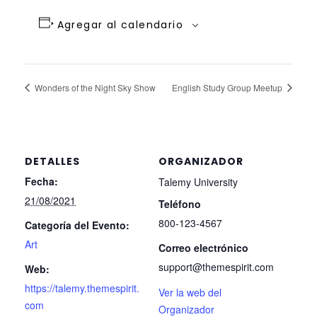
Agregar al calendario
Wonders of the Night Sky Show
English Study Group Meetup
DETALLES
ORGANIZADOR
Fecha:
Talemy University
21/08/2021
Teléfono
800-123-4567
Categoría del Evento:
Art
Correo electrónico
support@themespirit.com
Web:
https://talemy.themespirit.
Ver la web del
com
Organizador