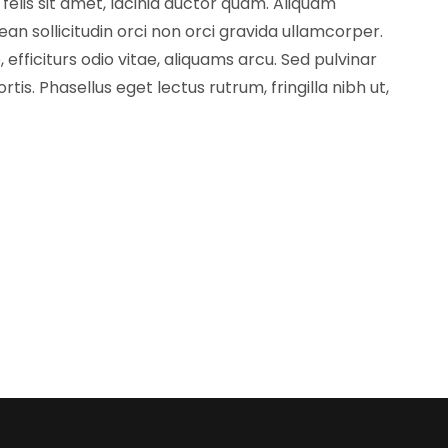
t felis sit amet, lacinia auctor quam. Aliquam
n sollicitudin orci non orci gravida ullamcorper.
 efficiturs odio vitae, aliquams arcu. Sed pulvinar
tis. Phasellus eget lectus rutrum, fringilla nibh ut,