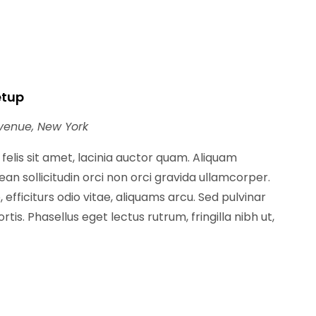
etup
venue, New York
t felis sit amet, lacinia auctor quam. Aliquam
n sollicitudin orci non orci gravida ullamcorper.
 efficiturs odio vitae, aliquams arcu. Sed pulvinar
tis. Phasellus eget lectus rutrum, fringilla nibh ut,