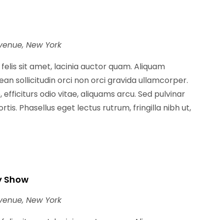
venue, New York
t felis sit amet, lacinia auctor quam. Aliquam
n sollicitudin orci non orci gravida ullamcorper.
 efficiturs odio vitae, aliquams arcu. Sed pulvinar
tis. Phasellus eget lectus rutrum, fringilla nibh ut,
y Show
venue, New York