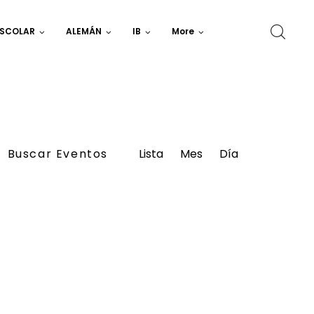
ESCOLAR
ALEMÁN
IB
More
Navegación
Buscar Eventos
Lista
Mes
de
Día
vistas
de
Evento