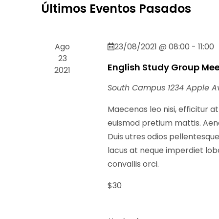
Últimos Eventos Pasados
clave.
Ago
23/08/2021 @ 08:00
-
11:00
23
English Study Group Me
2021
South Campus
1234 Apple A
Maecenas leo nisi, efficitur a
euismod pretium mattis. Aenea
Duis utres odios pellentesque,
lacus at neque imperdiet lobor
convallis orci.
$30