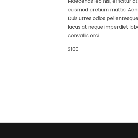
Maecenas leo nisi, efficitur a
euismod pretium mattis. Aenea
Duis utres odios pellentesque,
lacus at neque imperdiet lobor
convallis orci.
$100