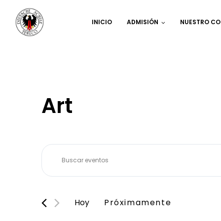
INICIO
ADMISIÓN
NUESTRO CO
Art
Navegación
Introduce
de
la
búsqueda
palabra
y
clave.
Hoy
Próximamente
vistas
Busca
Seleccionar