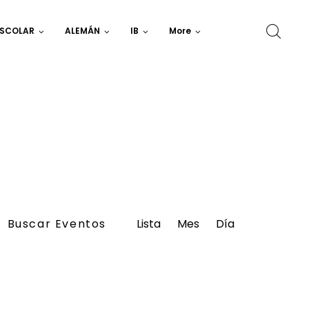
ESCOLAR
ALEMÁN
IB
More
Navegación
Buscar Eventos
Lista
Mes
de
Día
vistas
de
Evento