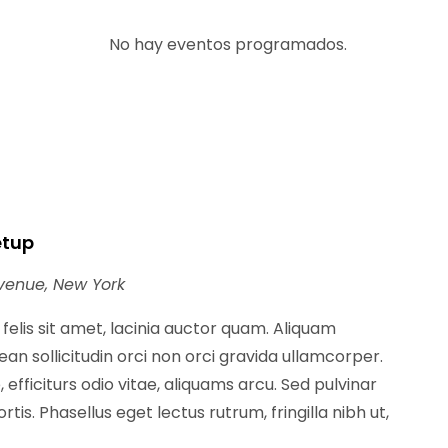
No hay eventos programados.
etup
venue, New York
t felis sit amet, lacinia auctor quam. Aliquam
n sollicitudin orci non orci gravida ullamcorper.
 efficiturs odio vitae, aliquams arcu. Sed pulvinar
tis. Phasellus eget lectus rutrum, fringilla nibh ut,