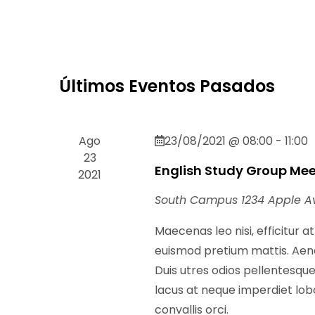
Eventos
de
fecha.
para
Eventos
la
palabra
Últimos Eventos Pasados
clave.
Ago
23/08/2021 @ 08:00
-
11:00
23
English Study Group Me
2021
South Campus
1234 Apple A
Maecenas leo nisi, efficitur a
euismod pretium mattis. Aenea
Duis utres odios pellentesque,
lacus at neque imperdiet lobor
convallis orci.