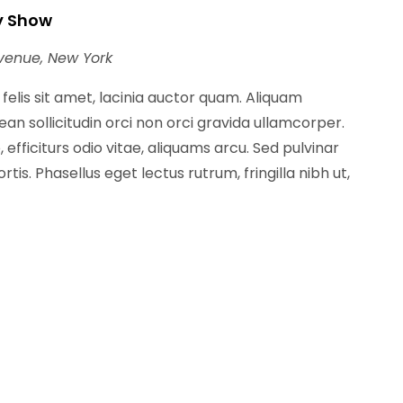
y Show
venue, New York
t felis sit amet, lacinia auctor quam. Aliquam
n sollicitudin orci non orci gravida ullamcorper.
 efficiturs odio vitae, aliquams arcu. Sed pulvinar
tis. Phasellus eget lectus rutrum, fringilla nibh ut,