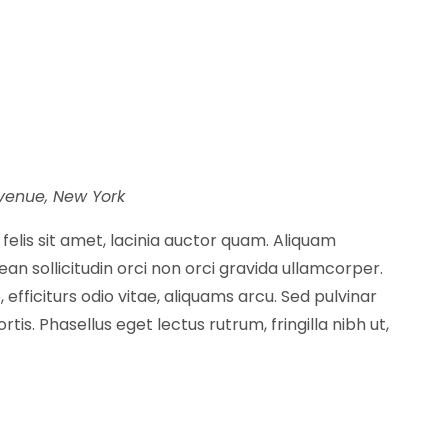
venue, New York
t felis sit amet, lacinia auctor quam. Aliquam
n sollicitudin orci non orci gravida ullamcorper.
 efficiturs odio vitae, aliquams arcu. Sed pulvinar
tis. Phasellus eget lectus rutrum, fringilla nibh ut,